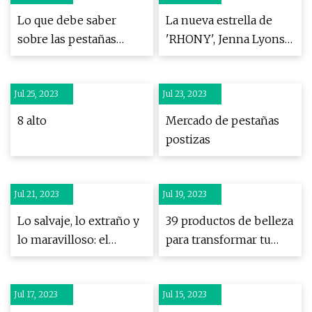
económicos
Lo que debe saber
La nueva estrella de
sobre las pestañas
'RHONY', Jenna Lyons,
postizas y las
revela que los dientes,
extensiones de
el cabello y las
Jul 25, 2023
pestañas para su boda
Jul 23, 2023
pestañas son todos
falsos debido a un
8 alto
Mercado de pestañas
trastorno genético
postizas
Jul 21, 2023
Jul 19, 2023
Lo salvaje, lo extraño y
39 productos de belleza
lo maravilloso: el
para transformar tu
extraordinario
rutina
espectáculo que
Jul 17, 2023
captura el inquietante
Jul 15, 2023