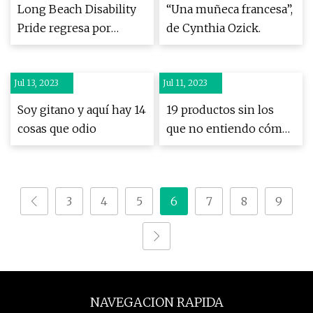
genio de Diane Arbus
Long Beach Disability
“Una muñeca francesa”,
Pride regresa por
de Cynthia Ozick.
segundo año
Jul 13, 2023
Jul 11, 2023
Soy gitano y aquí hay 14
19 productos sin los
cosas que odio
que no entiendo cómo
has vivido toda tu vida
3
4
5
6
7
8
9
NAVEGACION RAPIDA